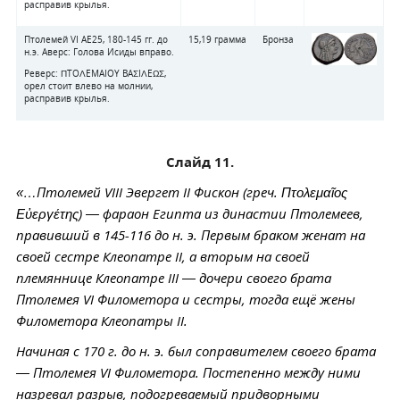
расправив крылья.
Птолемей VI AE25, 180-145 гг. до
15,19 грамма
Бронза
н.э. Аверс: Голова Исиды вправо.
Реверс: ΠTOΛEMAIOY BAΣIΛEΩΣ,
орел стоит влево на молнии,
расправив крылья.
Слайд 11.
«…Птолемей VIII Эвергет II Фискон (греч. Πτολεμαῖος
Εὐεργέτης) — фараон Египта из династии Птолемеев,
правивший в 145-116 до н. э. Первым браком женат на
своей сестре Клеопатре II, а вторым на своей
племяннице Клеопатре III — дочери своего брата
Птолемея VI Филометора и сестры, тогда ещё жены
Филометора Клеопатры II.
Начиная с 170 г. до н. э. был соправителем своего брата
— Птолемея VI Филометора. Постепенно между ними
назревал разрыв, подогреваемый придворными