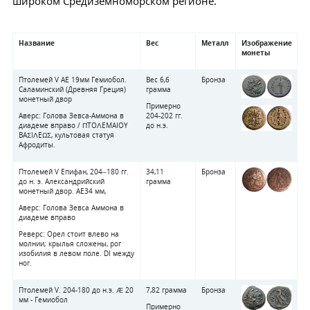
широком Средиземноморском регионе.
Название
Вес
Металл
Изображение
монеты
Птолемей V AE 19мм Гемиобол.
Вес 6,6
Бронза
Саламинский (Древняя Греция)
грамма
монетный двор
Примерно
Аверс: Голова Зевса-Аммона в
204-202 гг.
диадеме вправо / ΠTOΛEMAIOY
до н.э.
BAΣIΛEΩΣ, культовая статуя
Афродиты.
Птолемей V Епифан, 204–180 гг.
34,11
Бронза
до н. э. Александрийский
грамма
монетный двор. AE34 мм,
Аверс: Голова Зевса Аммона в
диадеме вправо
Реверс: Орел стоит влево на
молнии; крылья сложены, рог
изобилия в левом поле. DI между
ног.
Птолемей V. 204-180 до н.э. Æ 20
7,82 грамма
Бронза
мм - Гемиобол
Примерно