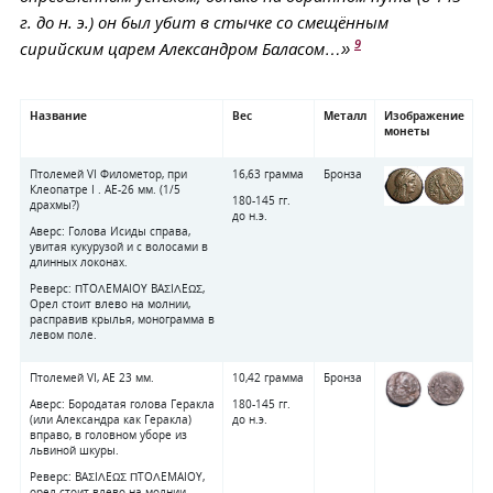
г. до н. э.) он был убит в стычке со смещённым
9
сирийским царем Александром Баласом…»
Название
Вес
Металл
Изображение
монеты
Птолемей VI Филометор, при
16,63 грамма
Бронза
Клеопатре I . АЕ-26 мм. (1/5
180-145 гг.
драхмы?)
до н.э.
Аверс: Голова Исиды справа,
увитая кукурузой и с волосами в
длинных локонах.
Реверс: ΠTOΛEMAIOY BAΣIΛEΩΣ,
Орел стоит влево на молнии,
расправив крылья, монограмма в
левом поле.
Птолемей VI, AE 23 мм.
10,42 грамма
Бронза
Аверс: Бородатая голова Геракла
180-145 гг.
(или Александра как Геракла)
до н.э.
вправо, в головном уборе из
львиной шкуры.
Реверс: BAΣIΛEΩΣ ΠTOΛEMAIOY,
орел стоит влево на молнии,