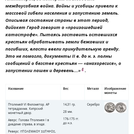
междоусобная война. Войны и усобицы привели к
массовой гибели населения и запустению земель.
Описывая состояние страны в этот период,
дийокет Герод говорит о «произошедшей
катастрофе». Пытаясь заставить оставшихся
крестьян обрабатывать земли бежавших и
погибших, власти ввели принудительную аренду.
Это не помогло, документы II в. до н. э. полны
сообщений о бегстве крестьян — «анахоресисе», о
8
запустении пашен и деревень…»
.
Название
Вес
Металл
Изображение
монеты
Птолемей VI Филометор. АР
14,31 гр.
Серебро
тетрадрахма. Кипрский
28 мм.
монетный двор.
176-175 гг.
Аверс: Голова Птолемея I в
до н.э.
диадеме справа, в эгиде.
Реверс: ΠTOΛEMAIOY ΣΩTHΡOΣ,