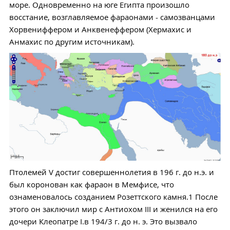
море. Одновременно на юге Египта произошло
восстание, возглавляемое фараонами - самозванцами
Хорвениффером и Анквенеффером (Хермахис и
Анмахис по другим источникам).
Птолемей V достиг совершеннолетия в 196 г. до н.э. и
был коронован как фараон в Мемфисе, что
ознаменовалось созданием Розеттского камня.1 После
этого он заключил мир с Антиохом III и женился на его
дочери Клеопатре I.в 194/3 г. до н. э. Это вызвало