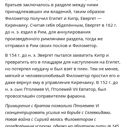
братьев заключалось в разделе между ними
принадлежавших им владений, таким образом
Филометор получил Египет и Кипр, Евергет —
Киренаику. Считая себя обделённым, Евергет в 162 г.
до н. э. ездил в Рим, для аннулирования
произведённого римлянами раздела, тогда же
отправил в Рим своих послов и Филометор.
В 154 г. до н. э. Эвергет пытался захватить Кипр и
превратить его в плацдарм для наступления на Египет,
но потерпел неудачу и был взят в плен. Тем не менее,
мягкий и человеколюбивый Филометор простил его и
даже вернул ему в управление Киренаику. В 152 г. до
н. э. сын Птолемея VI, Птолемей VII Евпатор, был
провозглашён соправителем фараона.
Примирение с братом позволило Птолемею VI
сконцентрировать усилия на борьбе с Селевкидами.
Новая война с Сирией велась Филометором с
определённым успехом, однако на обратном пути (в 145