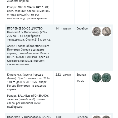
диадеме вправо.
Реверс: ΠTOΛEMIAOY BAΣIΛEΩΣ,
орел, стоящий влево на молнии,
оглядывающийся на рог
изобилия под правым крылом.
ПТОЛЕМЕЕВСКОЕ ЦАРСТВО.
14,14 грамм
Серебро
Птолемей IV Филопатор. (222–
205 до н. э.). Серебряная
тетрадрахма. Около 215 г. до н.э.
Аверс: Голова обожествленного
Птолемея Сотера в диадеме
справа, с эгидой на шее. Реверс:
ΠTOΛEMAIOY ΣΩTHΡOΣ, орел со
сложенными крыльями стоит
слева на молнии.
Киренаика, Кирена (город в
2,32 грамма
Бронза
Ливии). При Птолемеях, ок. 221–
15 мм
140 гг. до н. э. АЕ 15мм. Аверс:
Голова Птолемея I в диадеме
справа
Реверс: BAΣIΛEΩΣ ΠTOΛEMAIOY,
женская (ливийская?) голова
слева, рог изобилия ниже
подбородка
Птолемей IV Филопатор (222–205
13,83
Серебро