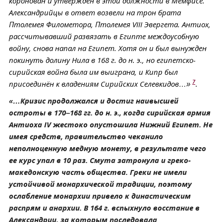
коронован и утверждён в этой должности в Мемфисе.
Александрийцы в ответ возвели на трон брата
Птолемея Филометора, Птолемея VIII Эвергета. Антиох,
рассчитывавший развязать в Египте междоусобную
войну, снова напал на Египет. Хотя он и был вынужден
покинуть долину Нила в 168 г. до н. э., но египетско-
сирийская война была им выиграна, и Кипр был
7
присоединён к владениям Сирийских Селевкидов…»
.
«…Кризис продолжался и достиг наивысшей
остроты в 170–168 гг. до н. э., когда сирийская армия
Антиоха IV жестоко опустошила Нижний Египет. Не
имея средств, правительство чеканило
неполноценную медную монету, в результате чего
ее курс упал в 10 раз. Смута затронула и греко-
македонскую часть общества. Греки не имели
устойчивой монархической традиции, поэтому
ослабление монархии привело к династическим
распрям и анархии. В 164 г. вспыхнуло восстание в
Александрии, за которым последовала