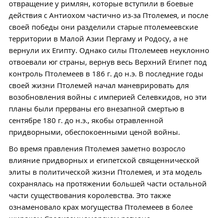
отвращение у римлян, которые вступили в боевые
действия с Антиохом частично из-за Птолемея, и после
своей победы они разделили старые птолемеевские
территории в Малой Азии Пергаму и Родосу, а не
вернули их Египту. Однако силы Птолемеев неуклонно
отвоевали юг страны, вернув весь Верхний Египет под
контроль Птолемеев в 186 г. до н.э. В последние годы
своей жизни Птолемей начал маневрировать для
возобновления войны с империей Селевкидов, но эти
планы были прерваны его внезапной смертью в
сентябре 180 г. до н.э., якобы отравленной
придворными, обеспокоенными ценой войны.
Во время правления Птолемея заметно возросло
влияние придворных и египетской священнической
элиты в политической жизни Птолемея, и эта модель
сохранялась на протяжении большей части остальной
части существования королевства. Это также
ознаменовало крах могущества Птолемеев в более