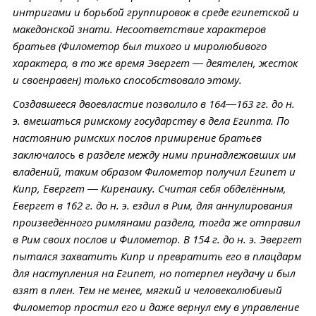
интригами и борьбой группировок в среде египетской и
македонской знати. Несоответствие характеров
братьев (Филометор был тихого и миролюбивого
характера, в то же время Эвергет — деятелен, жесток
и своенравен) только способствовало этому.
Создавшееся двоевластие позволило в 164—163 гг. до н.
э. вмешаться римскому государству в дела Египта. По
настоянию римских послов примирение братьев
заключалось в разделе между ними принадлежавших им
владений, таким образом Филометор получил Египет и
Кипр, Евергет — Киренаику. Считая себя обделённым,
Евергет в 162 г. до н. э. ездил в Рим, для аннулирования
произведённого римлянами раздела, тогда же отправил
в Рим своих послов и Филометор. В 154 г. до н. э. Эвергет
пытался захватить Кипр и превратить его в плацдарм
для наступления на Египет, но потерпел неудачу и был
взят в плен. Тем не менее, мягкий и человеколюбивый
Филометор простил его и даже вернул ему в управление