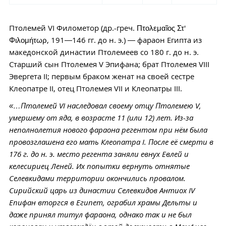
Птолемей VI Филометор (др.-греч. Πτολεμαῖος Στ'
Φιλομήτωρ, 191—146 гг. до н. э.) — фараон Египта из
македонской династии Птолемеев со 180 г. до н. э.
Старший сын Птолемея V Эпифана; брат Птолемея VIII
Эвергета II; первым браком женат на своей сестре
Клеопатре II, отец Птолемея VII и Клеопатры III.
«…Птолемей VI наследовал своему отцу Птолемею V,
умершему от яда, в возрасте 11 (или 12) лет. Из-за
неполнолетия нового фараона регентом при нём была
провозглашена его мать Клеопатра I. После её смерти в
176 г. до н. э. место регента заняли евнух Евлей и
келесириец Леней. Их попытки вернуть отнятые
Селевкидами территории окончились провалом.
Сирийский царь из династии Селевкидов Антиох IV
Епифан вторгся в Египет, ограбил храмы Дельты и
даже принял титул фараона, однако так и не был