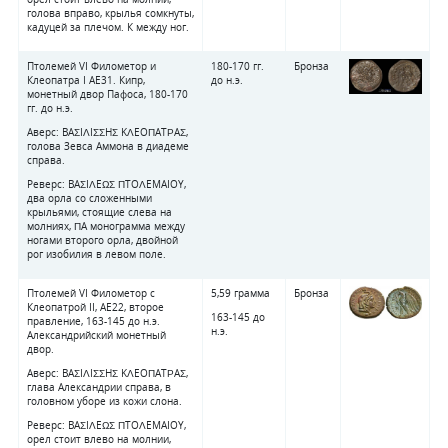
голова вправо, крылья сомкнуты,
кадуцей за плечом. К между ног.
Птолемей VI Филометор и
180-170 гг.
Бронза
Клеопатра I AE31. Кипр,
до н.э.
монетный двор Пафоса, 180-170
гг. до н.э.
Аверс: BAΣIΛIΣΣHΣ KΛEOΠATΡAΣ,
голова Зевса Аммона в диадеме
справа.
Реверс: BAΣIΛEΩΣ ΠTOΛEMAIOY,
два орла со сложенными
крыльями, стоящие слева на
молниях, ΠA монограмма между
ногами второго орла, двойной
рог изобилия в левом поле.
Птолемей VI Филометор с
5,59 грамма
Бронза
Клеопатрой II, AE22, второе
163-145 до
правление, 163-145 до н.э.
н.э.
Александрийский монетный
двор.
Аверс: BAΣIΛIΣΣHΣ KΛEOΠATΡAΣ,
глава Александрии справа, в
головном уборе из кожи слона.
Реверс: BAΣIΛEΩΣ ΠTOΛEMAIOY,
орел стоит влево на молнии,