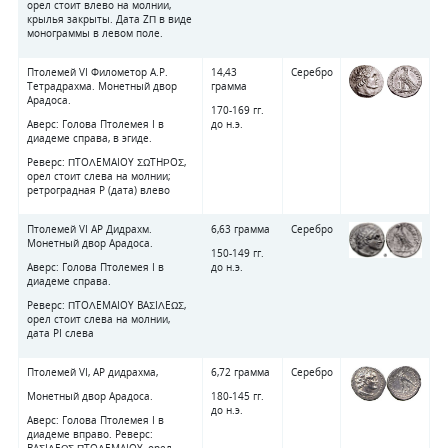
орел стоит влево на молнии,
крылья закрыты. Дата ZΠ в виде
монограммы в левом поле.
Птолемей VI Филометор А.Р.
14,43
Серебро
Тетрадрахма. Монетный двор
грамма
Арадоса.
170-169 гг.
Аверс: Голова Птолемея I в
до н.э.
диадеме справа, в эгиде.
Реверс: ΠTOΛEMAIOY ΣΩTHΡOΣ,
орел стоит слева на молнии;
ретроградная P (дата) влево
Птолемей VI АР Дидрахм.
6,63 грамма
Серебро
Монетный двор Арадоса.
150-149 гг.
Аверс: Голова Птолемея I в
до н.э.
диадеме справа.
Реверс: ΠTOΛEMAIOY BAΣIΛEΩΣ,
орел стоит слева на молнии,
дата PI слева
Птолемей VI, АР дидрахма,
6,72 грамма
Серебро
Монетный двор Арадоса.
180-145 гг.
до н.э.
Аверс: Голова Птолемея I в
диадеме вправо. Реверс:
BAΣIΛEΩΣ ΠTOΛEMAIOY, орел