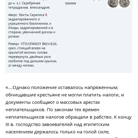
до н. э.). Серебряная
грамма
тетрадрахма. Александрия.
4
Аверс: Бюсты Сараписа
,
задрапированного и
украшенного базилионом, и
Изиды, задрапированной и в
стефане, увенчанной диском и
рогами
Реверс: ΠTOΛEMAIOY BAΣIΛEΩΣ,
орел, стоящий влево на
крылатой молнии, голова
перевернута, двойные рога
изобилия под дальним крылом,
ΔI между ногами.
«…Однако положение оставалось напряженным;
обнищавшие крестьяне не могли платить налоги, и
документы сообщают о массовых арестах
неплательщиков. По законам тех времен
неплательщиков налогов обращали в рабство. К концу
III в. господство завоевателей над египетским
населением держалось только на голой силе,