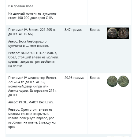
B в правом поле.
На данный момент на аукционе
стоит 100 000 долларов США.
Птолемей IV, Египет, 221-205 гг.
3,47 грамма
Бронза
до н.э. АЕ 15 мм,
Аверс: Бюст безбородого
мужчины в шлеме вправо.
Реверс: BAΣIΛEΩΣ ΠTOΛEMAIOY,
Орел, стоящий влево на молнии,
крылья закрыты, рог изобилия
на плече.
Птолемей IV Филопатор, Египет.
20,96 грамма
Бронза
221-204 гг. до н.э. AE 32,
монетный двор Кипра или
Александрии. Датировано 211 г.
до н.э.
Аверс: PTOLEMAIOY BASILEWS.
Реверс: Орел стоит влево на
молнии, крылья закрытый,
голова повернута вправо, рог
изобилия на плече, L между ног
орла.