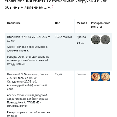
столкновения египтян с греческими клерухами были
5
обычным явлением…».
Название
Вес
Металл
Изображение
монеты
Птолемей IV АЕ 43 мм. 221-205 гг.
70,82 грамма
Бронза
до н.э.
43 мм
Аверс - Голова Зевса-Аммона в
диадеме справа.
Реверс: Орел, стоящий слева на
молнии; рог изобилия слева, ΔI
между ногами.
Птолемей IV Филопатор, Египет.
27,76 гр.
Золото
225-205 годы до н.э. АВ
Октадрахма (27,76 гр.).
Александрийский (?) монетный
двор.
Аверс - Украшенный диадемой,
задрапированный бюст справа
Преподобный: ПТОЛЕМЕЙ
ФИЛОПАТОРОС.
Реверс - орел, стоящий прямо на
молнии.