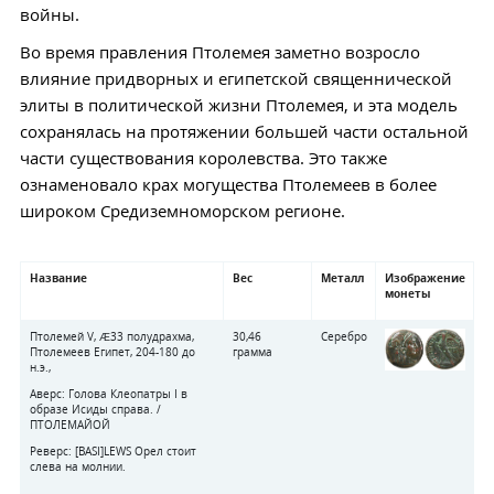
войны.
Во время правления Птолемея заметно возросло
влияние придворных и египетской священнической
элиты в политической жизни Птолемея, и эта модель
сохранялась на протяжении большей части остальной
части существования королевства. Это также
ознаменовало крах могущества Птолемеев в более
широком Средиземноморском регионе.
Название
Вес
Металл
Изображение
монеты
Птолемей V, Æ33 полудрахма,
30,46
Серебро
Птолемеев Египет, 204-180 до
грамма
н.э.,
Аверс: Голова Клеопатры I в
образе Исиды справа. /
ПТОЛЕМАЙОЙ
Реверс: [BASI]LEWS Орел стоит
слева на молнии.