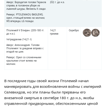
Аверс: Бородатая голова Геракла
202 г. до н.э.
справа, в головном уборе из
львиной шкуры; Вензель К сзади.
Реверс: PTOLEMAIOU BASILEWS,
орел, стоящий влево на молнии;
WS впереди, LG позади.
Птолемей V Епифан. (205-180 гг.
14,21
Серебро
до н.э.).
грамма
тетрадрахма (14,21 г).
Аверс: Александрия. Голова
Птолемея I в диадеме вправо с
эгидой на шее.
Реверс: Орел со сложенными
крыльями стоит влево на
молнии.
В последние годы своей жизни Птолемей начал
маневрировать для возобновления войны с империей
Селевкидов, но эти планы были прерваны его
внезапной смертью в сентябре 180 г. до н.э., якобы
отравленной придворными, обеспокоенными ценой