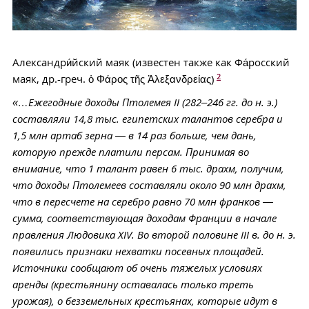
Александри́йский маяк (известен также как Фа́росский
2
маяк, др.-греч. ὁ Φάρος τῆς Ἀλεξανδρείας)
«…Ежегодные доходы Птолемея II (282–246 гг. до н. э.)
составляли 14,8 тыс. египетских талантов серебра и
1,5 млн артаб зерна — в 14 раз больше, чем дань,
которую прежде платили персам. Принимая во
внимание, что 1 талант равен 6 тыс. драхм, получим,
что доходы Птолемеев составляли около 90 млн драхм,
что в пересчете на серебро равно 70 млн франков —
сумма, соответствующая доходам Франции в начале
правления Людовика XIV. Во второй половине III в. до н. э.
появились признаки нехватки посевных площадей.
Источники сообщают об очень тяжелых условиях
аренды (крестьянину оставалась только треть
урожая), о безземельных крестьянах, которые идут в