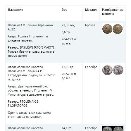
Название
Вес
Металл
Изображение
монеты
Птолемей V Епифан Киренаика
22,38 мм,
Бронза
AE22.
6,6 гр.
Аверс: Голова Птолемея I в
204-193 гг.
диадеме вправо.
до н.э.
Реверс: BASILEWS [RTO/EMAIOY].
Голова Ливии вправо, волосы в
форме локон.
Птолемеевское царство.
13,95 гр.
Серебро
Птолемей V Епифан А.Р.
202-200 гг.
Тетрадрахма. Сидон, ок. 202-200
до н.э.
гг. до н.э.
Аверс: Драпированный бюст
обожествленного Птолемея IV
Филопатора в диадеме вправо.
Реверс: PTOLEMAIOS
FILOPATOROS
Орел с закрытыми крыльями
стоит слева на молнии.
Птолемеевское царство.
14,1 гр.
Серебро