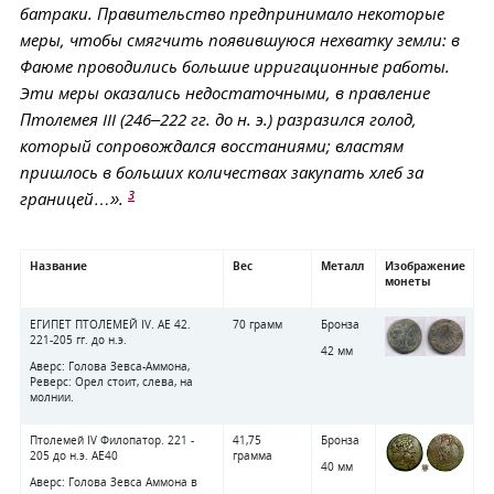
батраки. Правительство предпринимало некоторые
меры, чтобы смягчить появившуюся нехватку земли: в
Фаюме проводились большие ирригационные работы.
Эти меры оказались недостаточными, в правление
Птолемея III (246–222 гг. до н. э.) разразился голод,
который сопровождался восстаниями; властям
пришлось в больших количествах закупать хлеб за
3
границей…».
Название
Вес
Металл
Изображение
монеты
ЕГИПЕТ ПТОЛЕМЕЙ IV. АЕ 42.
70 грамм
Бронза
221-205 гг. до н.э.
42 мм
Аверс: Голова Зевса-Аммона,
Реверс: Орел стоит, слева, на
молнии.
Птолемей IV Филопатор. 221 -
41,75
Бронза
205 до н.э. AE40
грамма
40 мм
Аверс: Голова Зевса Аммона в