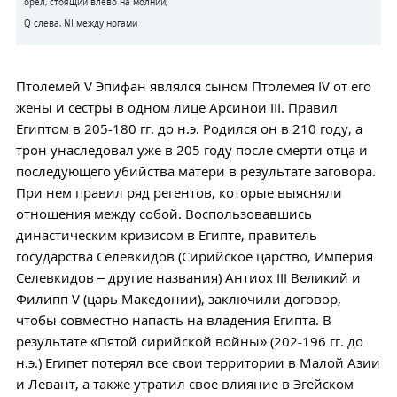
орел, стоящий влево на молнии;
Q слева, NI между ногами
Птолемей V Эпифан являлся сыном Птолемея IV от его
жены и сестры в одном лице Арсинои III. Правил
Египтом в 205-180 гг. до н.э. Родился он в 210 году, а
трон унаследовал уже в 205 году после смерти отца и
последующего убийства матери в результате заговора.
При нем правил ряд регентов, которые выясняли
отношения между собой. Воспользовавшись
династическим кризисом в Египте, правитель
государства Селевкидов (Сирийское царство, Империя
Селевкидов – другие названия) Антиох III Великий и
Филипп V (царь Македонии), заключили договор,
чтобы совместно напасть на владения Египта. В
результате «Пятой сирийской войны» (202-196 гг. до
н.э.) Египет потерял все свои территории в Малой Азии
и Левант, а также утратил свое влияние в Эгейском