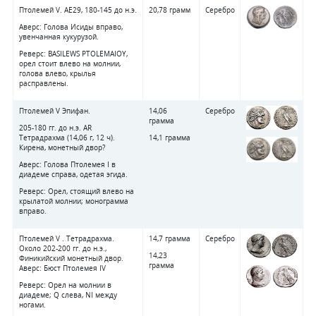
Птолемей V. AE29, 180-145 до н.э.
20,78 грамм
Серебро
Аверс: Голова Исиды вправо,
увенчанная кукурузой.
Реверс: BASILEWS PTOLEMAIOY,
орел стоит влево на молнии,
голова влево, крылья
расправлены.
Птолемей V Эпифан.
14,06
Серебро
грамма
205-180 гг. до н.э. AR
Тетрадрахма (14,06 г, 12 ч).
14,1 грамма
Кирена, монетный двор?
Аверс: Голова Птолемея I в
диадеме справа, одетая эгида.
Реверс: Орел, стоящий влево на
крылатой молнии; монограмма
вправо.
Птолемей V . Тетрадрахма.
14,7 грамма
Серебро
Около 202-200 гг. до н.э.,
14,23
Финикийский монетный двор.
грамма
Аверс: Бюст Птолемея IV
Реверс: Орел на молнии в
диадеме; Q слева, NI между
ногами.