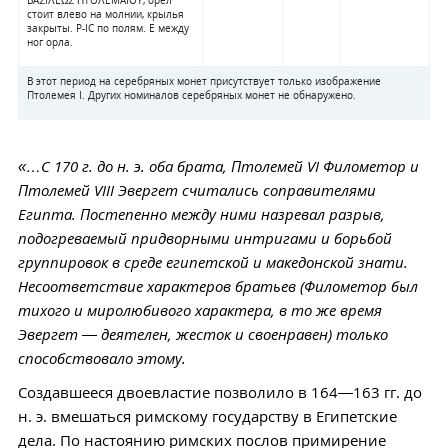
стоит влево на молнии, крылья
закрыты. P-IC по полям. Е между
ног орла.
В этот период на серебряных монет присутствует только изображение
Птолемея I. Других номиналов серебряных монет не обнаружено.
«…С 170 г. до н. э. оба брата, Птолемей VI Филометор и
Птолемей VIII Эвергет считались соправителями
Египта. Постепенно между ними назревал разрыв,
подогреваемый придворными интригами и борьбой
группировок в среде египетской и македонской знати.
Несоответствие характеров братьев (Филометор был
тихого и миролюбивого характера, в то же время
Эвергет — деятелен, жесток и своенравен) только
способствовало этому.
Создавшееся двоевластие позволило в 164—163 гг. до
н. э. вмешаться римскому государству в Египетские
дела. По настоянию римских послов примирение