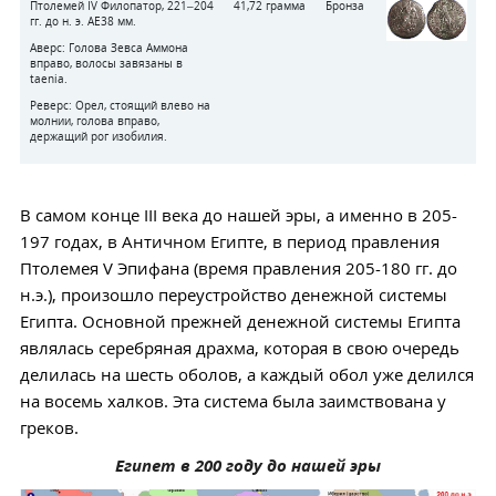
Птолемей IV Филопатор, 221–204
41,72 грамма
Бронза
гг. до н. э. AE38 мм.
Аверс: Голова Зевса Аммона
вправо, волосы завязаны в
taenia.
Реверс: Орел, стоящий влево на
молнии, голова вправо,
держащий рог изобилия.
В самом конце III века до нашей эры, а именно в 205-
197 годах, в Античном Египте, в период правления
Птолемея V Эпифана (время правления 205-180 гг. до
н.э.), произошло переустройство денежной системы
Египта. Основной прежней денежной системы Египта
являлась серебряная драхма, которая в свою очередь
делилась на шесть оболов, а каждый обол уже делился
на восемь халков. Эта система была заимствована у
греков.
Египет в 200 году до нашей эры