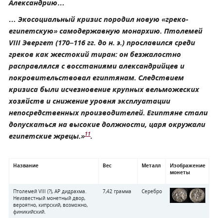
Александрию…
… Экосоциальный кризис породил новую «греко-
египетскую» самодержавную монархию. Птолемей
VIII Эвергет (170–116 гг. до н. э.) прославился среди
греков как жестокий тиран: он безжалостно
расправлялся с восстаниями александрийцев и
покровительствовал египтянам. Следствием
кризиса были исчезновение крупных вельможеских
хозяйств и снижение уровня эксплуатации
непосредственных производителей. Египтяне стали
допускаться на высокие должности, царя окружали
11
египетские жрецы.»
.
Название
Вес
Металл
Изображение
монеты
Птолемей VIII (?), АР дидрахма.
7,42 грамма
Серебро
Неизвестный монетный двор,
вероятно, кипрский, возможно,
финикийский.