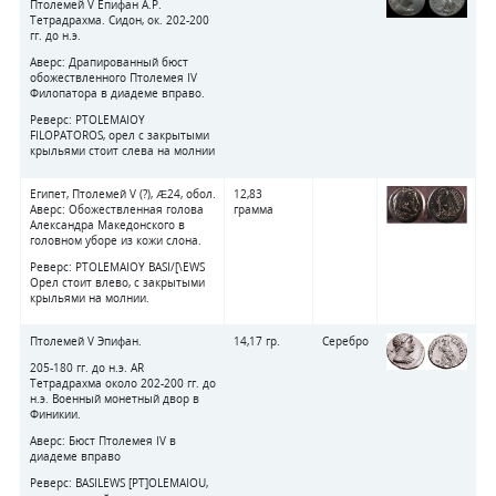
Птолемей V Епифан А.Р.
Тетрадрахма. Сидон, ок. 202-200
гг. до н.э.
Аверс: Драпированный бюст
обожествленного Птолемея IV
Филопатора в диадеме вправо.
Реверс: PTOLEMAIOY
FILOPATOROS, орел с закрытыми
крыльями стоит слева на молнии
Египет, Птолемей V (?), Æ24, обол.
12,83
Аверс: Обожествленная голова
грамма
Александра Македонского в
головном уборе из кожи слона.
Реверс: PTOLEMAIOY BASI/[\EWS
Орел стоит влево, с закрытыми
крыльями на молнии.
Птолемей V Эпифан.
14,17 гр.
Серебро
205-180 гг. до н.э. AR
Тетрадрахма около 202-200 гг. до
н.э. Военный монетный двор в
Финикии.
Аверс: Бюст Птолемея IV в
диадеме вправо
Реверс: BASILEWS [PT]OLEMAIOU,