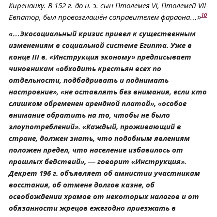
Киренаику. В 152 г. до н. э. сын Птолемея VI, Птолемей VII
10
Евпатор, был провозглашён соправителем фараона…»
«…Экосоциальный кризис привел к существенным
изменениям в социальной системе Египта. Уже в
конце III в. «Инструкция эконому» предписывает
чиновникам «обходить крестьян всех по
отдельности, подбадривать и поднимать
настроение», «не оставлять без внимания, если кто
слишком обременен арендной платой», «особое
внимание обратить на то, чтобы не было
злоупотреблений». «Каждый, проживающий в
стране, должен знать, что подобным явлениям
положен предел, что население избавилось от
прошлых бедствий», — говорит «Инструкция».
Декрет 196 г. объявляет об амнистии участникам
восстания, об отмене долгов казне, об
освобождении храмов от некоторых налогов и от
обязанности жрецов ежегодно приезжать в