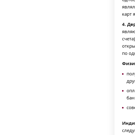
являл
карт 
4. Д
являю
счета
откры
по од
Физи
пол
дру
опл
бан
сов
Инди
следу