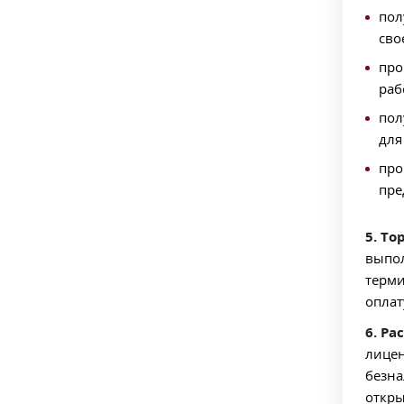
пол
сво
про
раб
пол
для
про
пре
5. То
выпол
терми
оплат
6. Ра
лицен
безна
откры