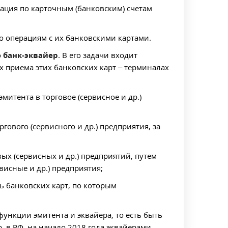
рация по карточным (банковским) счетам
по операциям с их банковскими картами.
о
банк-эквайер
. В его задачи входит
х приема этих банковских карт – терминалах
эмитента в торговое (сервисное и др.)
гового (сервисного и др.) предприятия, за
вых (сервисных и др.) предприятий, путем
висные и др.) предприятия;
нь банковских карт, по которым
ункции эмитента и эквайера, то есть быть
 в РФ, на начало 2018 года эквайерами