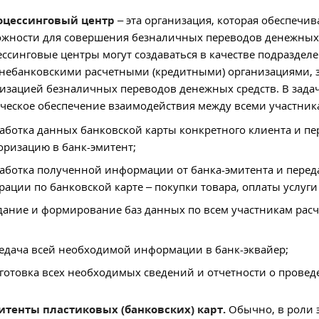
роцессинговый центр
– эта организация, которая обеспечи
жности для совершения безналичных переводов денежных с
ссинговые центры могут создаваться в качестве подраздел
небанковскими расчетными (кредитными) организациями,
изацией безналичных переводов денежных средств. В задач
ческое обеспечение взаимодействия между всеми участник
аботка данных банковской карты конкретного клиента и пе
оризацию в банк-эмитент;
аботка полученной информации от банка-эмитента и пере
рации по банковской карте – покупки товара, оплаты услуги
дание и формирование баз данных по всем участникам расче
едача всей необходимой информации в банк-эквайер;
готовка всех необходимых сведений и отчетности о провед
итенты пластиковых (банковских) карт.
Обычно, в роли 