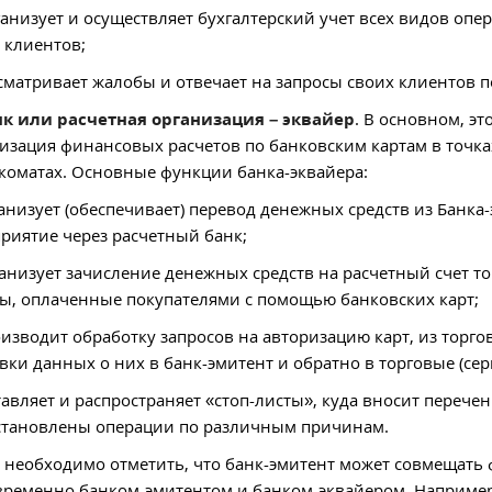
ганизует и осуществляет бухгалтерский учет всех видов опе
 клиентов;
ссматривает жалобы и отвечает на запросы своих клиентов 
нк или расчетная организация – эквайер
. В основном, эт
изация финансовых расчетов по банковским картам в точка
коматах. Основные функции банка-эквайера:
ганизует (обеспечивает) перевод денежных средств из Банка-
риятие через расчетный банк;
ганизует зачисление денежных средств на расчетный счет тор
ы, оплаченные покупателями с помощью банковских карт;
оизводит обработку запросов на авторизацию карт, из торго
вки данных о них в банк-эмитент и обратно в торговые (сер
ставляет и распространяет «стоп-листы», куда вносит перече
тановлены операции по различным причинам.
 необходимо отметить, что банк-эмитент может совмещать ф
ременно банком-эмитентом и банком-эквайером. Например,