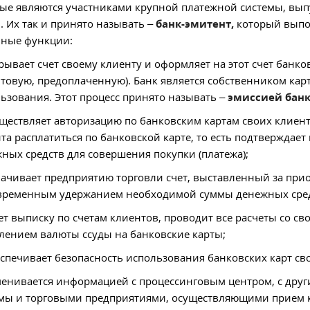
ые являются участниками крупной платежной системы, вы
. Их так и принято называть –
банк-эмитент,
который выпо
вные функции:
крывает счет своему клиенту и оформляет на этот счет банк
товую, предоплаченную). Банк является собственником карт
ьзования. Этот процесс принято называть –
эмиссией банк
уществляет авторизацию по банковским картам своих клиен
та расплатиться по банковской карте, то есть подтверждае
ных средств для совершения покупки (платежа);
лачивает предприятию торговли счет, выставленный за прио
ременным удержанием необходимой суммы денежных средст
дет выписку по счетам клиентов, проводит все расчеты со св
лением валюты ссуды на банковские карты;
еспечивает безопасность использования банковских карт с
менивается информацией с процессинговым центром, с дру
мы и торговыми предприятиями, осуществляющими прием ка