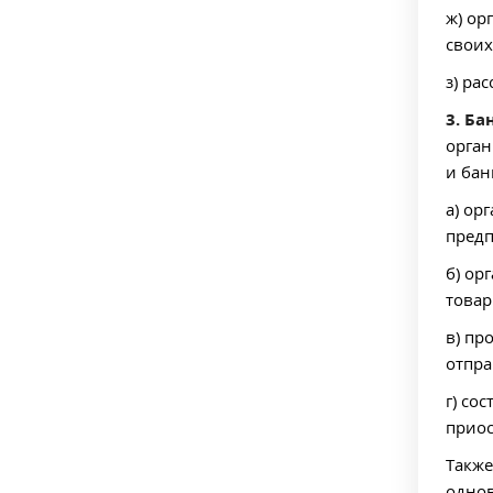
ж) ор
своих
з) ра
3. Ба
орган
и бан
а) ор
предп
б) ор
товар
в) пр
отпра
г) со
приос
Также
однов