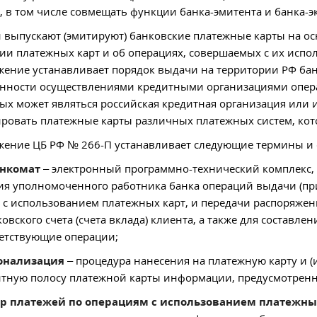
, в том числе совмещать функции банка-эмитента и банка-э
 выпускают (эмитируют) банковские платежные карты на 
ии платежных карт и об операциях, совершаемых с их испол
ение устанавливает порядок выдачи на территории РФ ба
нности осуществлениями кредитными организациями опер
ых может являться российская кредитная организация или 
ровать платежные карты различных платежных систем, ко
ение ЦБ РФ № 266-П устанавливает следующие термины и 
нкомат
– электронный программно-технический комплекс,
ия уполномоченного работника банка операций выдачи (пр
 с использованием платежных карт, и передачи распоряже
ковского счета (счета вклада) клиента, а также для состав
етствующие операции;
онализация
– процедура нанесения на платежную карту и (
тную полосу платежной карты информации, предусмотренн
тр платежей по операциям с использованием платежных