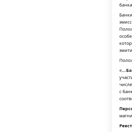
банка
Банки
эмисс
Полож
особе
котор
эмити
Полож
«
…Ба
участ
числе
с бан
соотв
Перс
магни
Реес