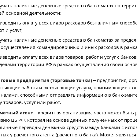
учать наличные денежные средства в банкоматах на террит
ей основной деятельности;
изводить оплату всех видов расходов безналичным способ
от и услуг;
учать наличные денежные средства в банкоматах за преде
 осуществления командировочных и иных расходов в рамка
изводить оплату всех видов товаров, работ и услуг с банко
делами территории РФ в рамках осуществления своей осно
рговые предприятия (торговые точки)
– предприятия, ор
няющие работы и оказывающие услуги, принимающие к оп
налами, способными отправлять информацию в банк-эмитент
у товаров, услуг или работ.
счетный агент
– кредитная организация, часто может быть
зию ЦБ РФ, которая на основе данных полученных от проц
личные переводы денежных средств между банками с испол
тых у расчетного агента (расчетного банка). Может являть