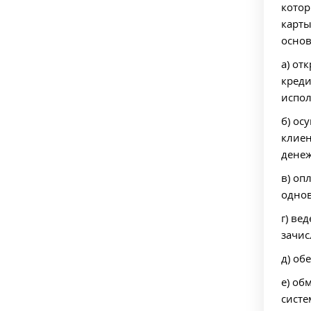
котор
карты
осно
а) от
креди
испол
б) ос
клиен
денеж
в) оп
однов
г) ве
зачис
д) об
е) об
систе