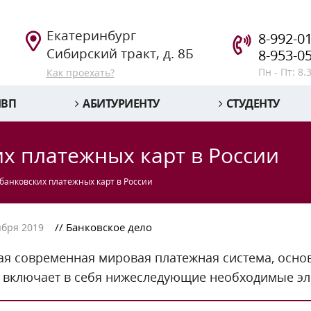
Екатеринбург
8-992-0
Сибирский тракт, д. 8Б
8-953-0
Пн - Пт: 8.
Как проехать?
НВП
АБИТУРИЕНТУ
СТУДЕНТУ
х платежных карт в России
банковских платежных карт в России
// Банковское дело
ября 2019
я современная мировая платежная система, осно
, включает в себя нижеследующие необходимые э