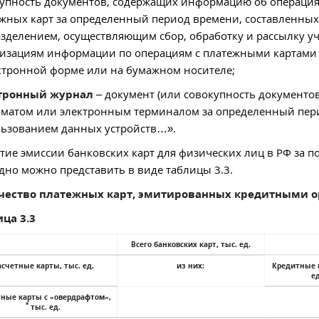
упность документов, содержащих информацию об операция
жных карт за определенный период времени, составленны
зделением, осуществляющим сбор, обработку и рассылку у
изациям информации по операциям с платежными картами (
ктронной форме или на бумажном носителе;
тронный журнал
– документ (или совокупность документо
матом или электронным терминалом за определенный пер
ьзованием данных устройств…».
тие эмиссии банковских карт для физических лиц в РФ за п
дно можно представить в виде таблицы 3.3.
чество платежных карт, эмитированных кредитными о
ца 3.3
Всего банковских карт,
тыс. ед.
асчетные карты,
тыс. ед.
из них:
Кредитные 
ед
тные карты с «овердрафтом»,
*
тыс. ед.