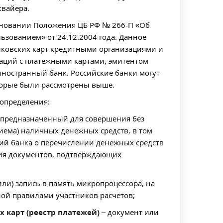
квайера.
основании Положения ЦБ РФ № 266-П «Об
ьзованием» от 24.12.2004 года. Данное
нковских карт кредитными организациями и
аций с платежными картами, эмитентом
иностранный банк. Российские банки могут
торые были рассмотрены выше.
определения:
 предназначенный для совершения без
иема) наличных денежных средств, в том
ний банка о перечислении денежных средств
ления документов, подтверждающих
или) запись в память микропроцессора, на
ой правилами участников расчетов;
 карт (реестр платежей)
– документ или