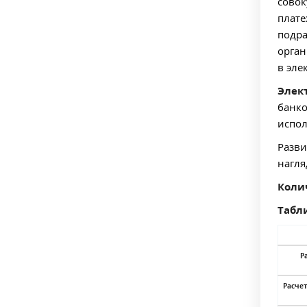
совок
плате
подра
орган
в эле
Элек
банко
испол
Разви
нагля
Коли
Табли
Р
Расче