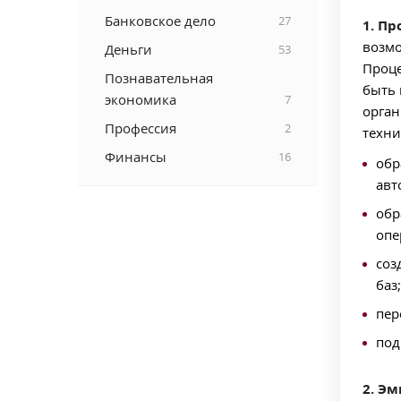
Банковское дело
27
1. П
возмо
Деньги
53
Проце
Познавательная
быть 
экономика
7
орган
Профессия
2
техни
Финансы
16
обр
авт
обр
опе
соз
баз;
пер
под
2. Эм