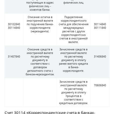
поступающих в адрес
физических лиц.
физических лиц –
клиентов банка.
Списание остатка в
Подкрепление
иностранной валюте
корреспондентского
30102840
по поручению банка-
счета для обеспечения
30114840
30114840
корреспондента
международных
30111840
(нерезидента).
расчетов с других
корреспондентских
счетов в иностранной
валюте.
Списание средств в
Зачисление средств в
иностранной валюте
иностранной валюте
31407840
по расчетному
по расчетному
31406840
документу в
документу в оплату
соответствии с
ранее взятого кредита
договором
в банке-
депозитного счета с
корреспонденте.
банком-нерезидентом.
Зачисление средств в
иностранной валюте
70606840
по расчетному
документу в оплату
процентов в
соответствии с
кредитным договором.
Счет 30114 «Корреспондентские счета в банках-