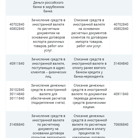
Деньги российского
банка в зарубежном
банке.
Зачисление средств в
Списание средств в
40702840
иностранной валюте
иностранной валюте
40702840
40802840
по расчетным
на основании
40802840
документам на
расчетных документов
основании договоров
клиентов по договорам
экспорта различных
импорта товаров,
товаров, работ или
работ или услуг.
услуг.
Зачисление средств в
Списание средств в
40911840
иностранной валюте,
иностранной валюте в
31404840
поступающих в адрес
оплату ранее взятого
клиентов – физических
банком кредита у
лиц.
банка-нерезидента.
Зачисление денежных
Списание денежных
30102840
средств в иностранной
средств в иностранной
30114840
валюте для
валюте по документам
40911840
30111840
обеспечения расчетов
перевода денежных
(подкрепление счета).
средств физическими
лицами.
Зачисление средств в
Списание денежных
иностранной валюте
средств в иностранной
31406840
по расчетному
валюте по расчетным
70606840
документу на
документам в оплату
основании договора
процентов по
открытия депозитного
кредитному договору.