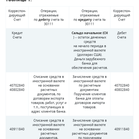
Корреспон­
Операции,
Операции,
Корреспон­
дирующий
отражаемые
отражаемые
дирующий
Счет
по
дебету
счета №
по
кредиту
счета №
Счет
30111
30111
Кредит
Сальдо начальное (СН
Дебет
Счета
) –
остаток денежных
Счета
средств
на начало периода в
иностранной валюте
(долларах США).
Деньги зарубежного
банка для
обеспечения расчетов.
Списание средств в
Зачисление средств в
иностранной валюте
иностранной валюте
40702840
на основании
по расчетным
40702840
40802840
расчетных
документам.
40802840
документов, по
Поручения клиентов
договорам экспорта
банка для оплаты
товаров, работ, услуг и
договоров импорта
т.п., поступающих в
товаров.
адрес клиентов банка.
Списание средств в
Зачисление средств в
иностранной валюте
иностранной валюте
40911840
на основании
на основании
40911840
расчетных
расчетных документов
документов,
по поручениям