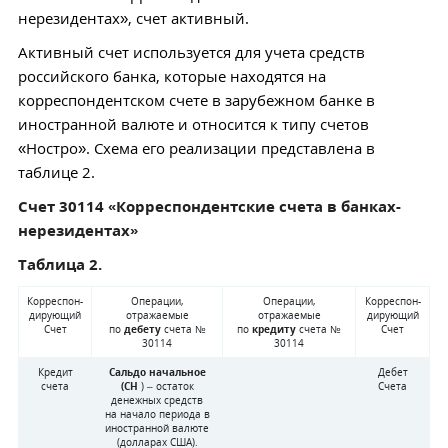
нерезидентах», счет активный.
Активный счет используется для учета средств
российского банка, которые находятся на
корреспондентском счете в зарубежном банке в
иностранной валюте и относится к типу счетов
«Ностро». Схема его реализации представлена в
таблице 2.
Счет 30114 «Корреспондентские счета в банках-
нерезидентах»
Таблица 2.
Корреспон­
Операции,
Операции,
Корреспон­
дирующий
отражаемые
отражаемые
дирующий
Счет
по
дебету
счета №
по
кредиту
счета №
Счет
30114
30114
Кредит
Сальдо начальное
Дебет
счета
(СН
) –
остаток
Счета
денежных средств
на начало периода в
иностранной валюте
(долларах США).