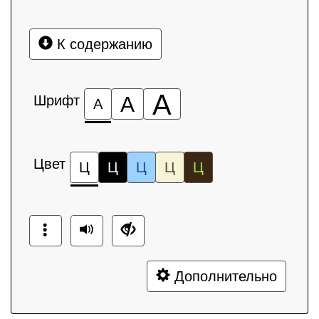
К содержанию
А
Шрифт
А
А
Цвет
Ц
Ц
Ц
Ц
Ц
Дополнительно