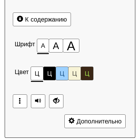
К содержанию
А
Шрифт
А
А
Цвет
Ц
Ц
Ц
Ц
Ц
Дополнительно