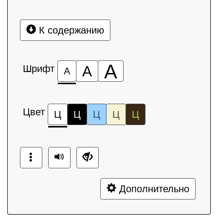
К содержанию
А
Шрифт
А
А
Цвет
Ц
Ц
Ц
Ц
Ц
Дополнительно