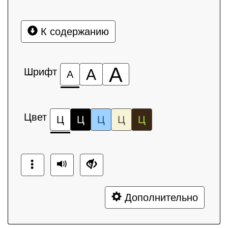
К содержанию
А
Шрифт
А
А
Цвет
Ц
Ц
Ц
Ц
Ц
Дополнительно