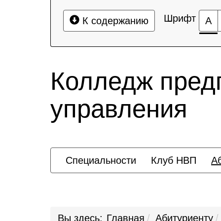
Шрифт
К содержанию
А
Колледж пред
управления
Специальности
Клуб НВП
А
Вы здесь:
Главная
Абитуриенту