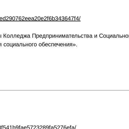
997ed290762eea20e2f6b343647f4/
 Колледжа Предпринимательства и Социальног
я социального обеспечения».
f48f541b9fae5723289fa5276efa/