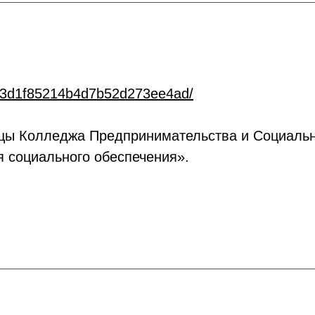
f993d1f85214b4d7b52d273ee4ad/
ы Колледжа Предпринимательства и Социально
я социального обеспечения».