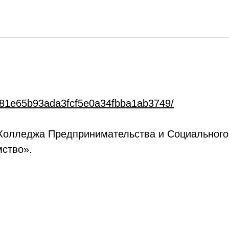
ate/81e65b93ada3fcf5e0a34fbba1ab3749/
Колледжа Предпринимательства и Социального 
мство».