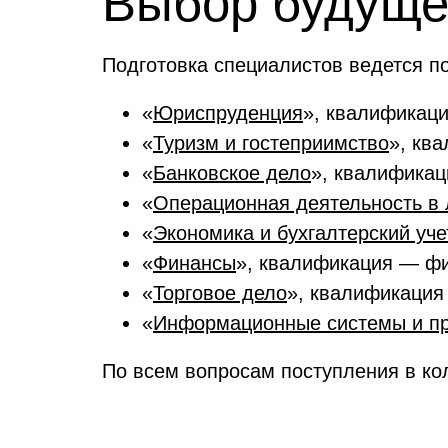
Выбор будуще
Подготовка специалистов ведется 
«
Юриспруденция
», квалификаци
«
Туризм и гостеприимство
», кв
«
Банковское дело
», квалификац
«
Операционная деятельность в 
«
Экономика и бухгалтерский уче
«
Финансы
», квалификация — фи
«
Торговое дело
», квалификация
«
Информационные системы и п
По всем вопросам поступления в ко