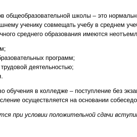
ов общеобразовательной школы – это нормаль
шнему ученику совмещать учебу в среднем уче
аочного среднего образования имеются неотъе
м;
бразовательных программ;
 трудовой деятельностью;
.
о обучения в колледже – поступление без экз
исление осуществляется на основании собесед
ся при условии положительной сдачи вступит