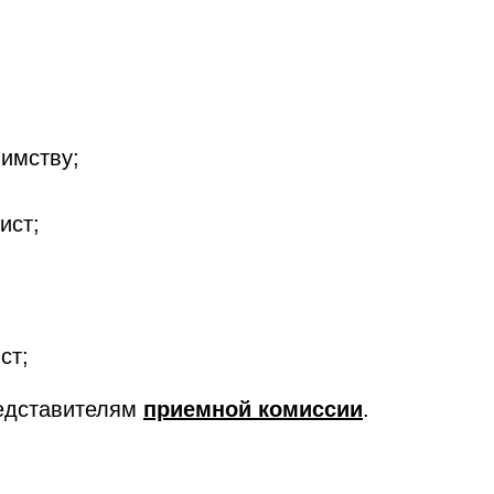
иимству;
ист;
ст;
редставителям
приемной комиссии
.