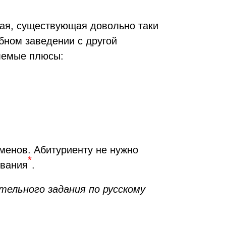
ная, существующая довольно таки
бном заведении с другой
млемые плюсы:
аменов
. Абитуриенту не нужно
*
ования
.
ельного задания по русскому