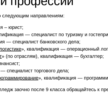
й профессии
по следующим направлениям:
я – юрист;
алификация — специалист по туризму и гостепр
ия — специалист банковского дела;
логистике
», квалификация — операционный лог
т
» (по отраслям), квалификация — бухгалтер;
нансист;
 — специалист торгового дела;
рограммирование
», квалификация — программи
лледж заочно после 9 класса обращайтесь к п