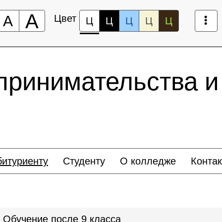
А
А
Цвет
Ц
Ц
Ц
Ц
Ц
принимательства и
битуриенту
Студенту
О колледже
Конта
Обучение после 9 класса