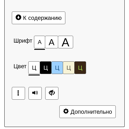
К содержанию
А
Шрифт
А
А
Цвет
Ц
Ц
Ц
Ц
Ц
Дополнительно