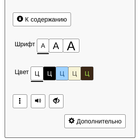
К содержанию
А
Шрифт
А
А
Цвет
Ц
Ц
Ц
Ц
Ц
Дополнительно